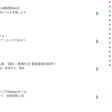
▶
▶
48時間SALE
▶
間セールを実施します…
▶
▶
▶
▶
▶
Dから！
▶
出てこないのであまり…
▶
▶
▶
▶
▶
広島・高松～香港行き 運賃最低380円！
▶
松～香港行き、運賃…
ってHappyセール
時まで。 搭乗期間は 国…