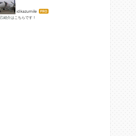
はて
id:kazumile
なブ
己紹介は
こちらです！
ログ
Pro