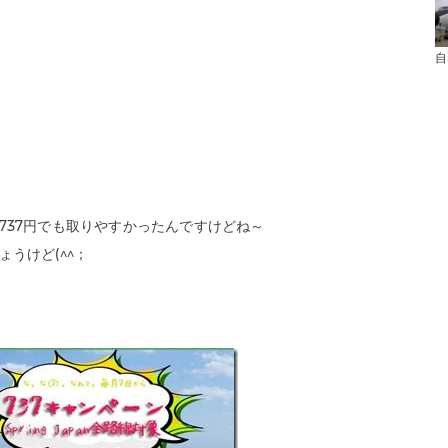
自
737円でも取りやすかったんですけどね～
うけど(^^；