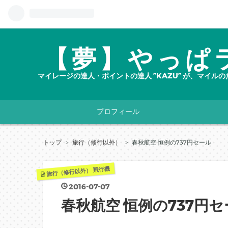
【夢】やっぱ
マイレージの達人・ポイントの達人 ”KAZU” が、マイ
プロフィール
トップ
>
旅行（修行以外）
>
春秋航空 恒例の737円セール
飛行機
旅行（修行以外）
2016
-
07
-
07
春秋航空 恒例の737円