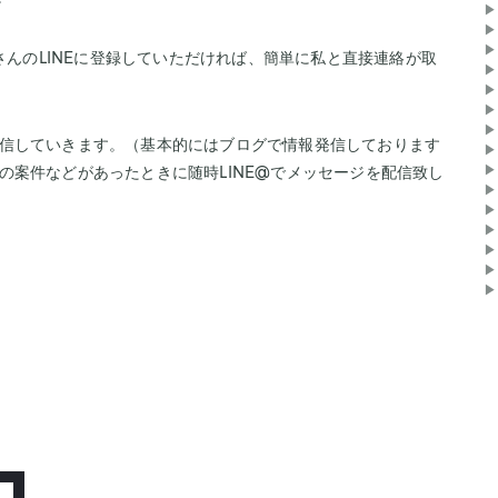
▶
▶
▶
さんのLINEに登録していただければ、簡単に私と直接連絡が取
▶
▶
▶
▶
信していきます。（基本的にはブログで情報発信しております
▶
▶
の案件などがあったときに随時LINE@でメッセージを配信致し
▶
▶
▶
▶
▶
▶