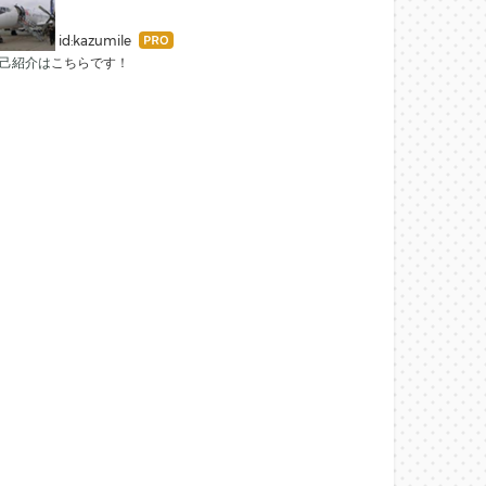
はて
id:kazumile
なブ
己紹介は
こちらです！
ログ
Pro