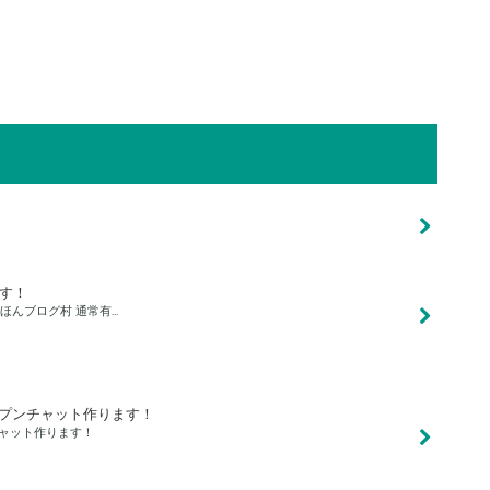
です！
にほんブログ村 通常有…
オープンチャット作ります！
チャット作ります！