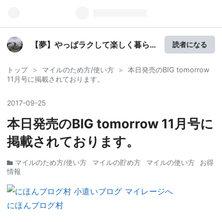
【夢】やっぱラクして楽しく暮ら
読者になる
したい。。。
トップ
>
マイルのため方/使い方
>
本日発売のBIG tomorrow
11月号に掲載されております。
2017
-
09
-
25
本日発売のBIG tomorrow 11月号に
掲載されております。
マイルのため方/使い方
マイルの貯め方
マイルの使い方
お得
情報
にほんブログ村